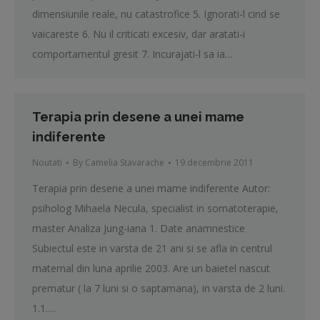
dimensiunile reale, nu catastrofice 5. Ignorati-l cind se
vaicareste 6. Nu il criticati excesiv, dar aratati-i
comportamentul gresit 7. Incurajati-l sa ia…
Terapia prin desene a unei mame
indiferente
Noutati
By
Camelia Stavarache
19 decembrie 2011
Terapia prin desene a unei mame indiferente Autor:
psiholog Mihaela Necula, specialist in somatoterapie,
master Analiza Jung-iana 1. Date anamnestice
Subiectul este in varsta de 21 ani si se afla in centrul
maternal din luna aprilie 2003. Are un baietel nascut
prematur ( la 7 luni si o saptamana), in varsta de 2 luni.
1.1.…