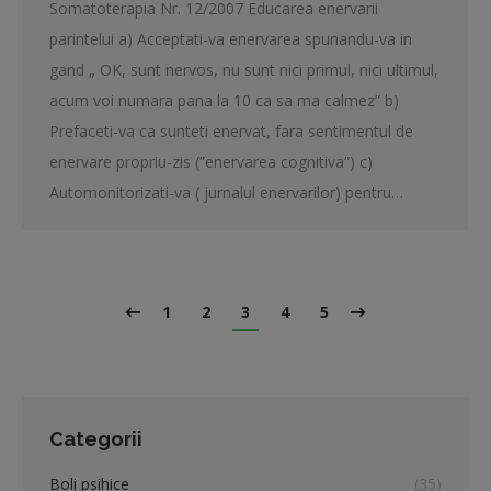
Somatoterapia Nr. 12/2007 Educarea enervarii
parintelui a) Acceptati-va enervarea spunandu-va in
gand „ OK, sunt nervos, nu sunt nici primul, nici ultimul,
acum voi numara pana la 10 ca sa ma calmez” b)
Prefaceti-va ca sunteti enervat, fara sentimentul de
enervare propriu-zis (”enervarea cognitiva”) c)
Automonitorizati-va ( jurnalul enervarilor) pentru…
1
2
3
4
5
Categorii
Boli psihice
(35)