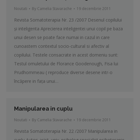
Noutati
By
Camelia Stavarache
19 decembrie 2011
Revista Somatoterapia Nr. 23 /2007 Desenul copilului
şi inteligenta Aprecierea inteligentei unui copil pe baza
unui desen se poate face numai in cazul in care
cunoastem contextul socio-cultural si afectiv al
copilului. Testele consacrate in acest domeniu sunt:
Testul omuletului de Florance Goodenough, Fisa lui
Prudhommeau ( reproduce diverse desene intr-o
încăpere in faţa unui…
Manipularea in cuplu
Noutati
By
Camelia Stavarache
19 decembrie 2011
Revista Somatoterapia Nr. 22 /2007 Manipularea in
cuplu Autor: asist. univ. psiholog specialist psihoterapie