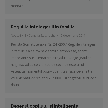
mama si…
Regulile intelegeriii in familie
Noutati
By
Camelia Stavarache
19 decembrie 2011
Revista Somatoterapia Nr. 24 /2007 Regulile intelegeriii
in familie Ca sa avem o familie armoniasa, foarte
importante sunt urmatorele regului : -Alege graul de
neghina, adica ce e al tau de ceea ce este al lui -
Asteapta momentul potrivit pentru a face ceva, altfel
vei fi depasit de situatie! -Pozitivul si negativul sunt cele
doua…
Desenul copilului şi inteligenta