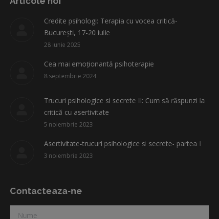
Articole noi
in
in
in
in
in
Credite psihologi: Terapia cu vocea critică-
new
new
new
new
new
București, 17-20 iulie
window
window
window
window
window
28 iunie 2025
Cea mai emoționantă psihoterapie
8 septembrie 2024
Trucuri psihologice si secrete II: Cum să răspunzi la
critică cu asertivitate
5 noiembrie 2023
Asertivitate-trucuri psihologice si secrete- partea I
3 noiembrie 2023
Contacteaza-ne