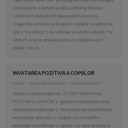
ericksoniana si somatoanaliza, psiholog clinician
CAMELIA STAVARACHE (www.psihosucces.ro)
Dragostea ar trebui sa incepa in copilarie cu iubirea de
sine ( “ma iubesc”), sa continue cu iubirea celuilalt (“ te
iubesc”) si sa se desavarseasca cu implinirea prin
relatie ( “eu ne…
INVATAREA POZITIVA A COPIILOR
Noutati
By
Camelia Stavarache
19 decembrie 2011
Revista Somatoterapia Nr. 19 /2007 INVATAREA
POZITIVA A COPIILOR 1. Ignorati manifestarea unor
sentimente inadecvate 2. Recompensati manifestarile
emotionale adecvate 3. Invatati-i sa-si modifice
pretentiile in preferinte 4. Ajutati-i sa vada situatiile la