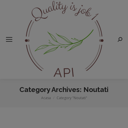
Searc
Category Archives:
Noutati
Acasa
Category "Noutati"
You are here: