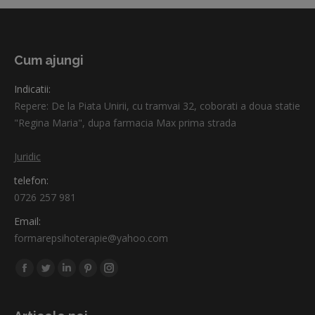
Cum ajungi
Indicatii:
Repere: De la Piata Unirii, cu tramvai 32, coborati a doua statie
"Regina Maria", dupa farmacia Max prima strada
Juridic
telefon:
0726 257 981
Email:
formarepsihoterapie@yahoo.com
Find us on:
Facebook
Twitter
Linkedin
Pinterest
Instagram
page
page
page
page
page
opens
opens
opens
opens
opens