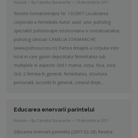
Noutati
By
Camelia Stavarache
19 decembrie 2011
Revista Somatoterapia Nr. 13/2007 Localizarea
corporala a feminitatii Autor: asist. univ. psiholog
specialist psihoterapie ericksoniana si somatoanaliza,
psiholog clinician CAMELIA STAVARACHE
(www.psihosucces.ro) Partea dreaptă a corpului este
locul in care gasim depozitata feminitatea sub
multiplele ei aspecte: Grd.1 mama, soţia, fiica, sora
Grd. 2 femeia în general, feminitatea, structura
personală, lucrurile în general, creierul drept,…
Educarea enervarii parintelui
Noutati
By
Camelia Stavarache
19 decembrie 2011
Educarea enervarii parintelui (2007-02-28) Revista