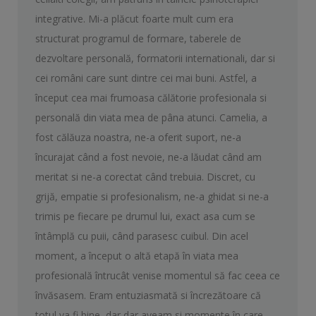
integrative. Mi-a plăcut foarte mult cum era
structurat programul de formare, taberele de
dezvoltare personală, formatorii internationali, dar si
cei români care sunt dintre cei mai buni. Astfel, a
început cea mai frumoasa călătorie profesionala si
personală din viata mea de pâna atunci. Camelia, a
fost călăuza noastra, ne-a oferit suport, ne-a
încurajat când a fost nevoie, ne-a lăudat când am
meritat si ne-a corectat când trebuia. Discret, cu
grijă, empatie si profesionalism, ne-a ghidat si ne-a
trimis pe fiecare pe drumul lui, exact asa cum se
întâmplă cu puii, când parasesc cuibul. Din acel
moment, a început o altă etapă în viata mea
profesională întrucât venise momentul să fac ceea ce
învăsasem. Eram entuziasmată si încrezătoare că
totul va fi bine, dar dar aveam si momente în care