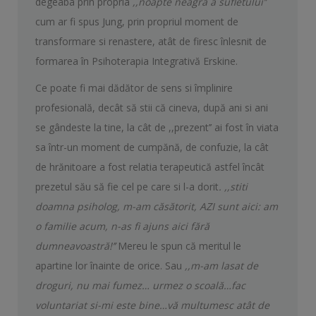
degeaba prin propria
,,noapte neagră a sufletului’’
cum ar fi spus Jung, prin propriul moment de
transformare si renastere, atât de firesc înlesnit de
formarea în Psihoterapia Integrativă Erskine.
Ce poate fi mai dădător de sens si împlinire
profesională, decât să stii că cineva, după ani si ani
se gândeste la tine, la cât de ,,prezent’’ ai fost în viata
sa într-un moment de cumpănă, de confuzie, la cât
de hrănitoare a fost relatia terapeutică astfel încât
prezetul său să fie cel pe care si l-a dorit
. ,,stiti
doamna psiholog, m-am căsătorit, AZI sunt aici: am
o familie acum, n-as fi ajuns aici fără
dumneavoastră!’’
Mereu le spun că meritul le
apartine lor înainte de orice. Sau
,,m-am lasat de
droguri, nu mai fumez… urmez o scoală…fac
voluntariat si-mi este bine…vă multumesc atât de