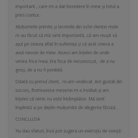
important , care mi-a dat încredere în mine și totul a
prins contur.
Mulțumirile primite și lacrimile din ochii clientei mele
m-au făcut să mă simt importantă, că am reușit să
ajut pe cineva aflat în suferință și că acel cineva a
avut nevoie de mine. Atunci am înțeles de unde
venea frica mea. Era frica de necunoscut, de a nu
greși, de a nu fi penibilă.
Odată cu primul client, m-am vindecat. Am gustat din
succes, frumusețea meseriei m-a învăluit și am
înțeles că nimic nu este întâmplător. Mă simt
împlinită și pe deplin mulțumită de alegerea făcută.
CONCLUZIA
Nu dau sfaturi, însă pot sugera un exercițiu de voință: