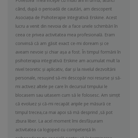
Povestea mea începe cu multi ani în urmă, atunci
când, după o perioadă de cautări, am descoperit
Asociaţia de Psihoterapie Integrativă Erskine. Acest
lucru a venit din nevoia de a face unele schimbări în
ceea ce privea activitatea mea profesională. Eram
convinsă că am găsit exact ce-mi doream şi ce
aveam nevoie şi chiar aşa a fost. În timpul formării în
psihoterapia integrativă Erskine am acumulat mult la
nivel teoretic şi aplicativ, dar şi la nivelul dezvoltării
personale, resuşind să-mi descopăr noi resurse şi să-
mi activez altele pe care în decursul timpului le
blocasem sau uitasem cum să le folosesc. Am simţit
că evoluez şi că-mi recapăt aripile pe măsură ce
timpul trecea,ca mai apoi să mă desprind ,să pot
zbura liber. La acel moment îmi desfăşuram
activitatea ca logoped cu competenţă în