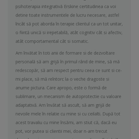
psihoterapia integrativă Erskine certitudinea ca voi
detine toate instrumentele de lucru necesare, astfel
încât să pot aborda în terapie clientul ca un tot unitar,
o fiintă unică si irepetabilă, atât cognitiv cât si afectiv,
atât comportamental cât si somatic.
Am învătat în toti anii de formare si de dezvoltare
personală să am grijă în primul rând de mine, să mă
redescopăr, să am respect pentru ceea ce sunt si ce-
mi place, să mă reîntorc la o veche dragoste si
anume pictura. Care apropo, este o formă de
sublimare, un mecanism de autoprotectie cu valoare
adaptativă. Am învătat să ascult, să am grijă de
nevoile mele în relatie cu mine si cu ceilalti. După tot
acest travaliu cu mine însămi, am stiut că, dacă eu
pot, vor putea si clientii mei, doar n-am trecut