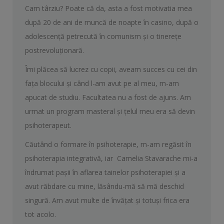
Cam târziu? Poate că da, asta a fost motivatia mea
după 20 de ani de muncă de noapte în casino, după o
adolescență petrecută în comunism și o tinerețe
postrevoluționară.
Îmi plăcea să lucrez cu copii, aveam succes cu cei din
fața blocului și când l-am avut pe al meu, m-am
apucat de studiu. Facultatea nu a fost de ajuns. Am
urmat un program masteral și țelul meu era să devin
psihoterapeut.
Căutând o formare în psihoterapie, m-am regăsit în
psihoterapia integrativă, iar Camelia Stavarache mi-a
îndrumat pașii în aflarea tainelor psihoterapiei și a
avut răbdare cu mine, lăsându-mă să mă deschid
singură. Am avut multe de învățat și totuși frica era
tot acolo.