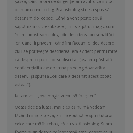
şasea, când la ora de dirigenţie am avut-o ca invitat
pe mama unui coleg. Era psiholog şi ne-a spus să
desenăm doi copaci. Când a venit peste două
săptămâni cu „rezultatele”, mi s-a părut magic cum
îmi recunoşteam colegii din descrierea personalităţii
lor. Când îi priveam, când îmi făceam o idee despre
cui i se potriveşte descrierea, era evident pentru mine
că despre copacul lor se discuta. (aşa era păstrată
confidenţialitatea: doamna psiholog doar arăta
desenul şi spunea „cel care a desenat acest copac
este….”).
Mi-am zis… „aşa magie vreau să fac şi eu”.
Odată decizia luată, mai ales că nu mă vedeam
făcând nimic altceva, am început să le spun tuturor
celor care mă întrebau, că eu voi fi psiholog. Ştiam
foarte puţin despre ce înseamnă asta, despre ce şi