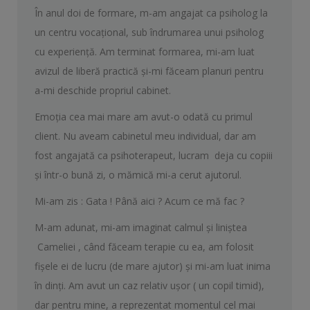
În anul doi de formare, m-am angajat ca psiholog la
un centru vocațional, sub îndrumarea unui psiholog
cu experiență. Am terminat formarea, mi-am luat
avizul de liberă practică și-mi făceam planuri pentru
a-mi deschide propriul cabinet.
Emoția cea mai mare am avut-o odată cu primul
client. Nu aveam cabinetul meu individual, dar am
fost angajată ca psihoterapeut, lucram deja cu copiii
și într-o bună zi, o mămică mi-a cerut ajutorul.
Mi-am zis : Gata ! Până aici ? Acum ce mă fac ?
M-am adunat, mi-am imaginat calmul și liniștea
Cameliei , când făceam terapie cu ea, am folosit
fișele ei de lucru (de mare ajutor) și mi-am luat inima
în dinți. Am avut un caz relativ ușor ( un copil timid),
dar pentru mine, a reprezentat momentul cel mai