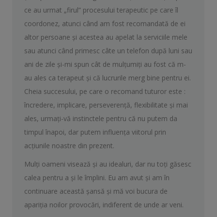
ce au urmat „firul” procesului terapeutic pe care îl
coordonez, atunci când am fost recomandată de ei
altor persoane şi acestea au apelat la serviciile mele
sau atunci când primesc câte un telefon după luni sau
ani de zile şi-mi spun cât de mulţumiţi au fost că m-
au ales ca terapeut şi că lucrurile merg bine pentru ei.
Cheia succesului, pe care o recomand tuturor este :
încredere, implicare, perseverenţă, flexibilitate şi mai
ales, urmaţi-vă instinctele pentru că nu putem da
timpul înapoi, dar putem influenţa viitorul prin
acţiunile noastre din prezent.
Mulţi oameni visează şi au idealuri, dar nu toţi găsesc
calea pentru a şi le împlini. Eu am avut şi am în
continuare această şansă şi mă voi bucura de
apariţia noilor provocări, indiferent de unde ar veni.