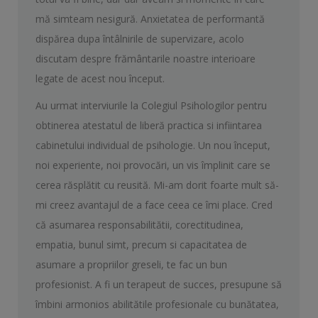
mă simteam nesigură. Anxietatea de performantă
dispărea dupa întâlnirile de supervizare, acolo
discutam despre frământarile noastre interioare
legate de acest nou început.
Au urmat interviurile la Colegiul Psihologilor pentru
obtinerea atestatul de liberă practica si infiintarea
cabinetului individual de psihologie. Un nou început,
noi experiente, noi provocări, un vis împlinit care se
cerea răsplătit cu reusită. Mi-am dorit foarte mult să-
mi creez avantajul de a face ceea ce îmi place. Cred
că asumarea responsabilitătii, corectitudinea,
empatia, bunul simt, precum si capacitatea de
asumare a propriilor greseli, te fac un bun
profesionist. A fi un terapeut de succes, presupune să
îmbini armonios abilitătile profesionale cu bunătatea,