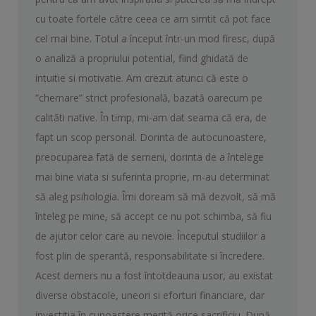
cu toate fortele către ceea ce am simtit că pot face
cel mai bine. Totul a început într-un mod firesc, după
o analiză a propriului potential, fiind ghidată de
intuitie si motivatie. Am crezut atunci că este o
”chemare” strict profesională, bazată oarecum pe
calităti native. În timp, mi-am dat seama că era, de
fapt un scop personal. Dorinta de autocunoastere,
preocuparea fată de semeni, dorinta de a întelege
mai bine viata si suferinta proprie, m-au determinat
să aleg psihologia. Îmi doream să mă dezvolt, să mă
înteleg pe mine, să accept ce nu pot schimba, să fiu
de ajutor celor care au nevoie. Începutul studiilor a
fost plin de sperantă, responsabilitate si încredere.
Acest demers nu a fost întotdeauna usor, au existat
diverse obstacole, uneori si eforturi financiare, dar
investitia în cunoastere merită orice sacrificiu. După