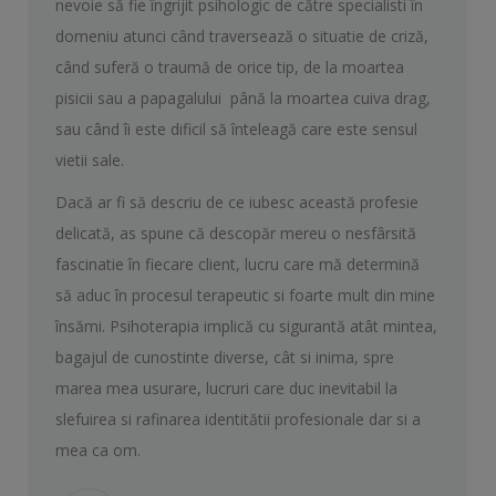
nevoie să fie îngrijit psihologic de către specialisti în
domeniu atunci când traversează o situatie de criză,
când suferă o traumă de orice tip, de la moartea
pisicii sau a papagalului până la moartea cuiva drag,
sau când îi este dificil să înteleagă care este sensul
vietii sale.
Dacă ar fi să descriu de ce iubesc această profesie
delicată, as spune că descopăr mereu o nesfârsită
fascinatie în fiecare client, lucru care mă determină
să aduc în procesul terapeutic si foarte mult din mine
însămi. Psihoterapia implică cu sigurantă atât mintea,
bagajul de cunostinte diverse, cât si inima, spre
marea mea usurare, lucruri care duc inevitabil la
slefuirea si rafinarea identitătii profesionale dar si a
mea ca om.