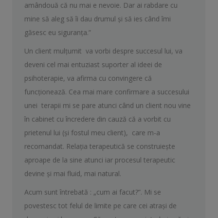
amândouă că nu mai e nevoie. Dar ai rabdare cu
mine să aleg să îi dau drumul şi să ies când îmi
găsesc eu siguranţa.”
Un client mulţumit va vorbi despre succesul lui, va
deveni cel mai entuziast suporter al ideei de
psihoterapie, va afirma cu convingere că
funcţionează. Cea mai mare confirmare a succesului
unei terapii mi se pare atunci când un client nou vine
în cabinet cu încredere din cauză că a vorbit cu
prietenul lui (şi fostul meu client), care m-a
recomandat. Relaţia terapeutică se construieşte
aproape de la sine atunci iar procesul terapeutic
devine şi mai fluid, mai natural.
Acum sunt întrebată : „cum ai facut?”. Mi se
povestesc tot felul de limite pe care cei atraşi de