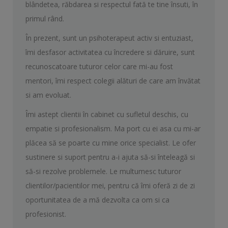
blândetea, răbdarea si respectul fată te tine însuti, în
primul rând.
În prezent, sunt un psihoterapeut activ si entuziast,
îmi desfasor activitatea cu încredere si dăruire, sunt
recunoscatoare tuturor celor care mi-au fost
mentori, îmi respect colegii alături de care am învătat
si am evoluat.
Îmi astept clientii în cabinet cu sufletul deschis, cu
empatie si profesionalism. Ma port cu ei asa cu mi-ar
plăcea să se poarte cu mine orice specialist. Le ofer
sustinere si suport pentru a-i ajuta să-si înteleagă si
să-si rezolve problemele. Le multumesc tuturor
clientilor/pacientilor mei, pentru că îmi oferă zi de zi
oportunitatea de a mă dezvolta ca om si ca
profesionist.