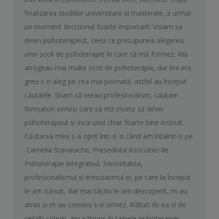
finalizarea studiilor universitare si masterale, a urmat
un moment decizional foarte important. Voiam sa
devin psihoterapeut, ceea ce presupunea alegerea
unei scoli de psihoterapie în care să mă formez. Mă
atrăgeau mai multe scoli de psihoterapie, dar îmi era
greu s-o aleg pe cea mai potrivită, astfel au început
căutarile. Stiam că vreau profesionalism, căutam
formatori seriosi care să mă invete să devin
psihoterapeut si inca unul chiar foarte bine instruit.
Căutarea mea s-a oprit într-o zi când am întalnit-o pe
Camelia Stavarache, Presedinta Asociatiei de
Psihoterapie Integrativă. Seriozitatea,
profesionalismul si entuziasmul ei, pe care la început
le-am bănuit, dar mai târziu le-am descoperit, m-au
atras si m-au convins s-o urmez. Alături de ea si de
ceilalti colegii, am pătruns în tainele psihoterapiei