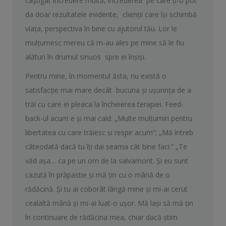
câştigat încredere multă, încrederea pe care ţi-o pot
da doar rezultatele evidente, clienții care îşi schimbă
viaţa, perspectiva în bine cu ajutorul tău. Lor le
mulţumesc mereu că m-au ales pe mine să le fiu
alături în drumul sinuos spre ei înşişi.
Pentru mine, în momentul ăsta, nu există o
satisfacţie mai mare decât bucuria şi uşurinţa de a
trăi cu care ei pleaca la încheierea terapiei. Feed-
back-ul acum e şi mai cald: „Multe mulţumiri pentru
libertatea cu care trăiesc şi respir acum”; „Mă întreb
câteodată dacă tu îţi dai seama cât bine faci.” „Te
văd aşa… ca pe un om de la salvamont. Şi eu sunt
cazută în prăpastie şi mă ţin cu o mână de o
rădăcină. Şi tu ai coborât lângă mine şi mi-ai cerut
cealaltă mână şi mi-ai luat-o uşor. Mă laşi să mă ţin
în continuare de rădăcina mea, chiar dacă ştim