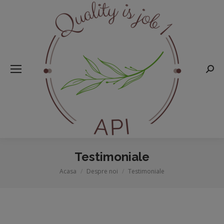
Searc
Testimoniale
Acasa
Despre noi
Testimoniale
You are here: