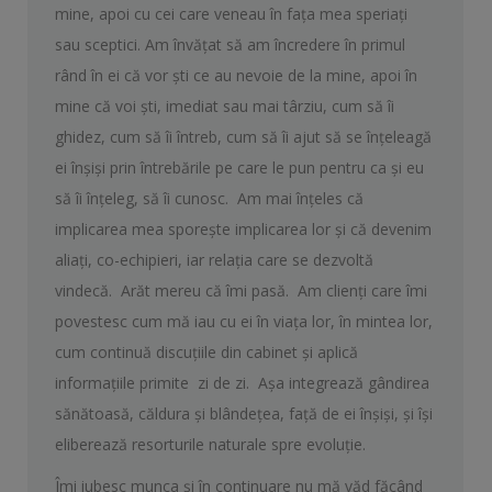
mine, apoi cu cei care veneau în faţa mea speriaţi
sau sceptici. Am învăţat să am încredere în primul
rând în ei că vor şti ce au nevoie de la mine, apoi în
mine că voi şti, imediat sau mai târziu, cum să îi
ghidez, cum să îi întreb, cum să îi ajut să se înţeleagă
ei înşişi prin întrebările pe care le pun pentru ca şi eu
să îi înțeleg, să îi cunosc. Am mai înțeles că
implicarea mea sporeşte implicarea lor şi că devenim
aliaţi, co-echipieri, iar relaţia care se dezvoltă
vindecă. Arăt mereu că îmi pasă. Am clienţi care îmi
povestesc cum mă iau cu ei în viaţa lor, în mintea lor,
cum continuă discuţiile din cabinet şi aplică
informațiile primite zi de zi. Aşa integrează gândirea
sănătoasă, căldura şi blândeţea, faţă de ei înşişi, şi îşi
eliberează resorturile naturale spre evoluţie.
Îmi iubesc munca şi în continuare nu mă văd făcând