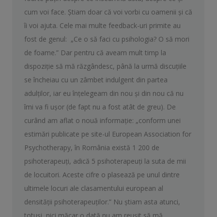
cum voi face. Ştiam doar că voi vorbi cu oamenii şi că
îi voi ajuta. Cele mai multe feedback-uri primite au
fost de genul: „Ce o să faci cu psihologia? O să mori
de foame.” Dar pentru că aveam mult timp la
dispoziţie să mă răzgândesc, până la urmă discuţiile
se încheiau cu un zâmbet indulgent din partea
adulţilor, iar eu înțelegeam din nou şi din nou că nu
îmi va fi uşor (de fapt nu a fost atât de greu). De
curând am aflat o nouă informație: „conform unei
estimări publicate pe site-ul European Association for
Psychotherapy, în România există 1 200 de
psihoterapeuţi, adică 5 psihoterapeuţi la suta de mii
de locuitori. Aceste cifre o plasează pe unul dintre
ultimele locuri ale clasamentului european al
densităţii psihoterapeuţilor.” Nu ştiam asta atunci,
totuşi, nici măcar o dată nu am reuşit să mă