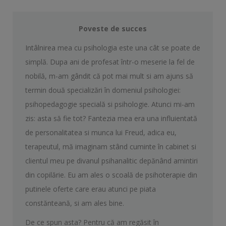
Poveste de succes
Intâlnirea mea cu psihologia este una cât se poate de
simplă. Dupa ani de profesat într-o meserie la fel de
nobilă, m-am gândit că pot mai mult si am ajuns să
termin două specializări în domeniul psihologiei:
psihopedagogie specială si psihologie. Atunci mi-am
zis: asta să fie tot? Fantezia mea era una influientată
de personalitatea si munca lui Freud, adica eu,
terapeutul, mă imaginam stând cuminte în cabinet si
clientul meu pe divanul psihanalitic depănând amintiri
din copilărie. Eu am ales o scoală de psihoterapie din
putinele oferte care erau atunci pe piata
constănteană, si am ales bine.
De ce spun asta? Pentru că am regăsit în