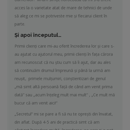
acces la o varietate atat de mare de tehnici de unde
să aleg ce mi se potriveste mie şi fiecarui client în
parte.
Şi apoi începutul…
Primii clienţi care mi-au oferit încrederea lor şi care s-
au ajutat cu ajutorul meu, primii clienţi în faţa cărora
am recunoscut că nu ştiu cum să îi ajut, dar au ales
să continuăm drumul împreună şi până la urmă am
reuşit, primele mulţumiri, conştientizari de genul
„mă simt altă persoană faţă de când am venit prima
dată” sau „acum înţeleg mult mai mult” , „Ce mult mă
bucur că am venit aici!”
„Secretul” mi se pare a fi să nu te opreşti din învatat,
din aflat. După 4-5 ani de practică simt că am