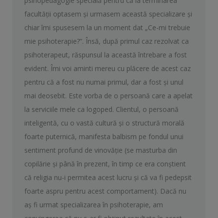
psihopedagogie specială pentru că la terminarea
facultăţii optasem şi urmasem această specializare şi
chiar îmi spusesem la un moment dat „Ce-mi trebuie
mie psihoterapie?”. Însă, după primul caz rezolvat ca
psihoterapeut, răspunsul la această întrebare a fost
evident. Îmi voi aminti mereu cu plăcere de acest caz
pentru că a fost nu numai primul, dar a fost şi unul
mai deosebit. Este vorba de o persoană care a apelat
la serviciile mele ca logoped. Clientul, o persoană
inteligentă, cu o vastă cultură şi o structură morală
foarte puternică, manifesta balbism pe fondul unui
sentiment profund de vinovăţie (se masturba din
copilărie şi până în prezent, în timp ce era conştient
că religia nu-i permitea acest lucru şi că va fi pedepsit
foarte aspru pentru acest comportament). Dacă nu
aş fi urmat specializarea în psihoterapie, am