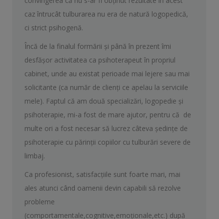
convingerea că nu s-ar fi obţinut rezultate în acest
caz întrucât tulburarea nu era de natură logopedică,
ci strict psihogenă.
Încă de la finalul formării şi până în prezent îmi
desfăşor activitatea ca psihoterapeut în propriul
cabinet, unde au existat perioade mai lejere sau mai
solicitante (ca număr de clienţi ce apelau la serviciile
mele). Faptul că am două specializări, logopedie şi
psihoterapie, mi-a fost de mare ajutor, pentru că de
multe ori a fost necesar să lucrez câteva şedinţe de
psihoterapie cu părinţii copiilor cu tulburări severe de
limbaj.
Ca profesionist, satisfacţiile sunt foarte mari, mai
ales atunci când oamenii devin capabili să rezolve
probleme
(comportamentale,cognitive,emoţionale,etc.) după