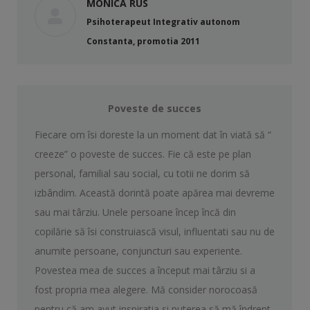
MONICA RUS
Psihoterapeut Integrativ autonom
Constanta, promotia 2011
Poveste de succes
Fiecare om îsi doreste la un moment dat în viată să “
creeze” o poveste de succes. Fie că este pe plan
personal, familial sau social, cu totii ne dorim să
izbândim. Această dorintă poate apărea mai devreme
sau mai târziu. Unele persoane încep încă din
copilărie să îsi construiască visul, influentati sau nu de
anumite persoane, conjuncturi sau experiente.
Povestea mea de succes a început mai târziu si a
fost propria mea alegere. Mă consider norocoasă
pentru că am avut inspiratia si puterea să mă îndrept