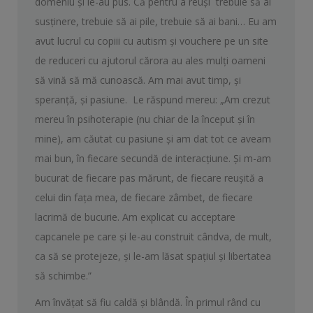
domeniu şi le-au pus. Că pentru a reuşi trebuie să ai
susţinere, trebuie să ai pile, trebuie să ai bani… Eu am
avut lucrul cu copiii cu autism şi vouchere pe un site
de reduceri cu ajutorul cărora au ales mulţi oameni
să vină să mă cunoască. Am mai avut timp, şi
speranţă, şi pasiune. Le răspund mereu: „Am crezut
mereu în psihoterapie (nu chiar de la început şi în
mine), am căutat cu pasiune şi am dat tot ce aveam
mai bun, în fiecare secundă de interacţiune. Şi m-am
bucurat de fiecare pas mărunt, de fiecare reuşită a
celui din faţa mea, de fiecare zâmbet, de fiecare
lacrimă de bucurie. Am explicat cu acceptare
capcanele pe care şi le-au construit cândva, de mult,
ca să se protejeze, şi le-am lăsat spaţiul şi libertatea
să schimbe.”
Am învăţat să fiu caldă şi blândă. În primul rând cu