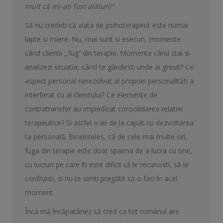
mult că mi-ati fost alături!’’
Să nu credeti că viata de psihoterapeut este numai
lapte si miere. Nu, mai sunt si esecuri, momente
când clientii ,,fug’’ din terapie. Momente când stai si
analizezi situatia, când te gândesti unde ai gresit? Ce
aspect personal nerezolvat al propriei personalităti a
interferat cu al clientului? Ce elemente de
contratransfer au impiedicat consolidarea relatiei
terapeutice? Si astfel o iei de la capăt cu dezvoltarea
ta personală. Bineînteles, că de cele mai multe ori,
fuga din terapie este doar spaima de a lucra cu tine,
cu lucruri pe care îti este dificil să le recunosti, să le
confrunti, si nu te simti pregătit să o faci în acel
moment.
Încă mă încăpatânez să cred ca tot românul are