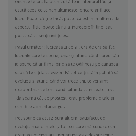
oriunde te-ai afla acum, uită-te în interiorul tău și
caută ceea ce te nemulțumește, oricare ar fi acel
lucru. Poate că ți-e frică, poate că esti nemulțumit de
aspectul fizic, poate că nu ai încredere în tine sau
poate că te simți neînțeles…
Pasul următor : lucrează zi de zi , oră de oră să faci
lucrurile care te sperie, chiar și atunci când corpul tău
iți spune că ar fi mai bine să te odihnești pe canapea
sau să te uiți la televizor. Fă tot ce-ți stă în putință să
evoluezi și atunci când vor trece ani, te vei simți
extraordinar de bine cand uitandu-te în spate iti vei
da seama cât de prostești erau problemele tale și
cum ți le alimentai singur.
Pot spune că astăzi sunt alt om, satisfăcut de
evoluția muncii mele și toți cei care mă cunosc cum
eram acum cinci ani, pot spune asta despre mine.