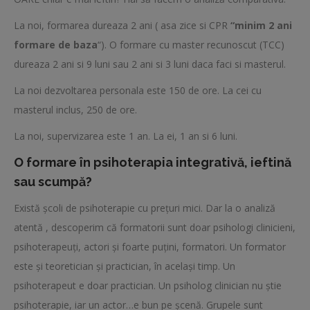
La noi, formarea dureaza 2 ani ( asa zice si CPR
“minim 2 ani
formare de baza
“). O formare cu master recunoscut (TCC)
dureaza 2 ani si 9 luni sau 2 ani si 3 luni daca faci si masterul.
La noi dezvoltarea personala este 150 de ore. La cei cu
masterul inclus, 250 de ore.
La noi, supervizarea este 1 an. La ei, 1 an si 6 luni.
O formare în psihoterapia integrativă, ieftină
sau scumpă?
Există școli de psihoterapie cu prețuri mici. Dar la o analiză
atentă , descoperim că formatorii sunt doar psihologi clinicieni,
psihoterapeuți, actori și foarte puțini, formatori. Un formator
este și teoretician și practician, în același timp. Un
psihoterapeut e doar practician. Un psiholog clinician nu știe
psihoterapie, iar un actor…e bun pe șcenă. Grupele sunt