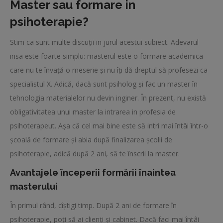
Master sau formare in
psihoterapie?
Stim ca sunt multe discuții in jurul acestui subiect. Adevarul
insa este foarte simplu: masterul este o formare academica
care nu te învață o meserie și nu îți dă dreptul să profesezi ca
specialistul X. Adică, dacă sunt psiholog și fac un master în
tehnologia materialelor nu devin inginer. În prezent, nu există
obligativitatea unui master la intrarea in profesia de
psihoterapeut. Așa că cel mai bine este să intri mai întâi într-o
școală de formare și abia după finalizarea școlii de
psihoterapie, adică după 2 ani, să te înscrii la master.
Avantajele începerii formării înaintea
masterului
În primul rând, cîștigi timp. După 2 ani de formare în
psihoterapie, poți să ai clienți și cabinet. Dacă faci mai întâi