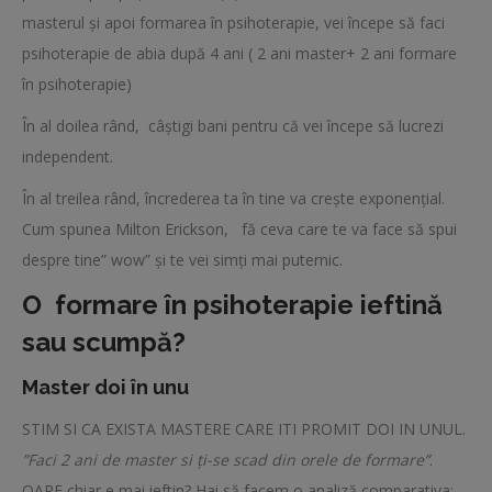
masterul și apoi formarea în psihoterapie, vei începe să faci
psihoterapie de abia după 4 ani ( 2 ani master+ 2 ani formare
în psihoterapie)
În al doilea rând, câștigi bani pentru că vei începe să lucrezi
independent.
În al treilea rând, încrederea ta în tine va crește exponențial.
Cum spunea Milton Erickson, fă ceva care te va face să spui
despre tine” wow” și te vei simți mai puternic.
O formare în psihoterapie ieftină
sau scumpă?
Master doi în unu
STIM SI CA EXISTA MASTERE CARE ITI PROMIT DOI IN UNUL.
”Faci 2 ani de master si ți-se scad din orele de
formare”
.
OARE chiar e mai ieftin? Hai să facem o analiză comparativa: