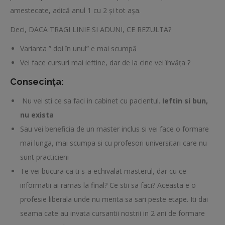
amestecate, adică anul 1 cu 2 și tot așa.
Deci, DACA TRAGI LINIE SI ADUNI, CE REZULTA?
Varianta ” doi în unul” e mai scumpă
Vei face cursuri mai ieftine, dar de la cine vei învăța ?
Consecința:
Nu vei sti ce sa faci in cabinet cu pacientul.
Ieftin si bun,
nu exista
Sau vei beneficia de un master inclus si vei face o formare
mai lunga, mai scumpa si cu profesori universitari care nu
sunt practicieni
Te vei bucura ca ti s-a echivalat masterul, dar cu ce
informatii ai ramas la final? Ce stii sa faci? Aceasta e o
profesie liberala unde nu merita sa sari peste etape. Iti dai
seama cate au invata cursantii nostrii in 2 ani de formare