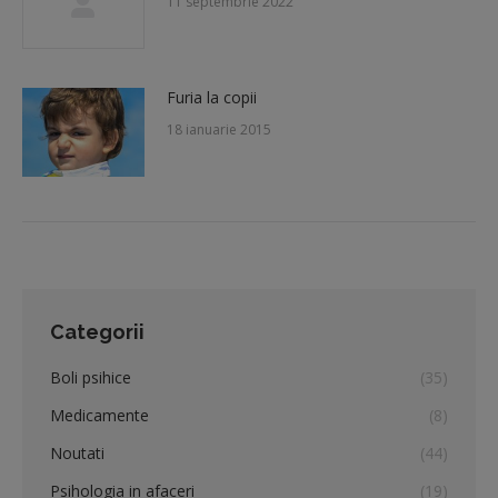
11 septembrie 2022
Furia la copii
18 ianuarie 2015
Categorii
Boli psihice
(35)
Medicamente
(8)
Noutati
(44)
Psihologia in afaceri
(19)