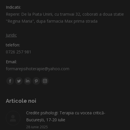
Indicatii:
Repere: De la Piata Unirii, cu tramvai 32, coborati a doua statie
"Regina Maria", dupa farmacia Max prima strada
Juridic
telefon:
0726 257 981
Email:
formarepsihoterapie@yahoo.com
Find us on:
Facebook
Twitter
Linkedin
Pinterest
Instagram
page
page
page
page
page
opens
opens
opens
opens
opens
Articole noi
in
in
in
in
in
Credite psihologi: Terapia cu vocea critică-
new
new
new
new
new
București, 17-20 iulie
window
window
window
window
window
28 iunie 2025