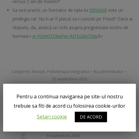
versus 2 ani de master?
Sa vezi practic un formator de talia lui
ERSKINE
este un
privilegiu rar. Nu ti-ar fi placut sa-l cunosti pe Freud? Dacă ai
răspuns, da, aruncă un ochi asupra programului nostru de
formare<
in PSIHOTERAPIA INTEGRATIVA
/li>
Categories:
Noutati
,
Psihoterapia integrativa
By
administrator
25 septembrie 2023
Pentru a continua navigarea pe site-ul nostru
Related posts
trebuie sa fiti de acord cu folosirea cookie-urilor
Setari cookie
DE ACORD
Cea mai emoționantă psihoterapie
8 septembrie 2024