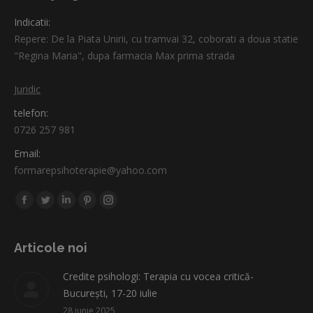
Indicatii:
Repere: De la Piata Unirii, cu tramvai 32, coborati a doua statie
"Regina Maria", dupa farmacia Max prima strada
Juridic
telefon:
0726 257 981
Email:
formarepsihoterapie@yahoo.com
Find us on:
Facebook
Twitter
Linkedin
Pinterest
Instagram
page
page
page
page
page
opens
opens
opens
opens
opens
Articole noi
in
in
in
in
in
Credite psihologi: Terapia cu vocea critică-
new
new
new
new
new
București, 17-20 iulie
window
window
window
window
window
28 iunie 2025