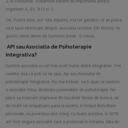
2. Ai consumat
4 vitamine extrem de importante pentru
organism: A, B1, B12 si
C
OK. Foarte bine, nu?
Mai departe, ma tot gandesc ce as putea
sa-ti spun interesant despre
asociatia noastra. Din fericire, nu
gasesc nimic demn de Guinness Book . Si totusi…
API sau Asociatia de Psihoterapie
Integrativa?
Suntem asociatia cu cel mai scurt nume dintre integrative. Trei
cuvinte. Asa ca poti sa ne spui Api sau Asociatia de
psihoterapie Integrativa. Nu mai trebuie sa-ti spun ca suntem
o asociatie mica, destinata pasionatilor de psihoterapie. Ne
place sa mancam impreuna din bucatele facute de bunica, iar
de multe ori empatizam pana la lacrimi, in timpul dezvoltarii
personale, cu povestea unui coleg. Cu toate acestea, in 2018
am fost singura asociatie care a protestat in instanta fata de