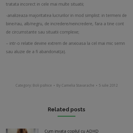
tratata incorect in cele mai multe situatii;
-analizeaza majoritatea lucrurilor in mod simplist: in termeni de
bine/rau, alb/negru, de incredere/neincredere, fara a tine cont
de circumstante sau situatii complexe;
– intr-o relatie devine extrem de anxioasa la cel mai mic semn
sau aluzie de a fi abandonat(a).
Category:
Boli psihice
By
Camelia Stavarache
5 iulie 2012
Related posts
Cum invata copilul cu ADHD