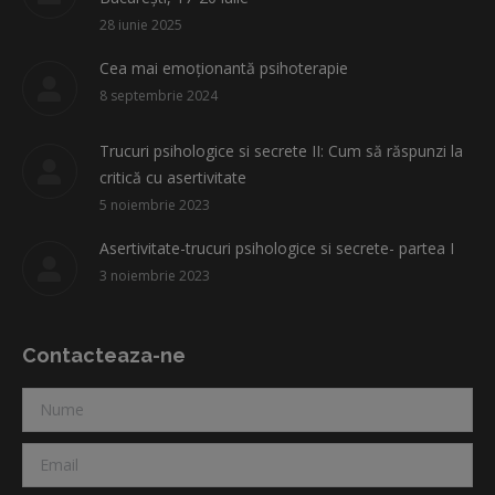
window
window
window
window
window
28 iunie 2025
Cea mai emoționantă psihoterapie
8 septembrie 2024
Trucuri psihologice si secrete II: Cum să răspunzi la
critică cu asertivitate
5 noiembrie 2023
Asertivitate-trucuri psihologice si secrete- partea I
3 noiembrie 2023
Contacteaza-ne