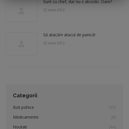
Sunt cu chef, dar nu-s alcoolic. Oare?
22 iunie 2012
Să atacăm atacul de panică!
22 iunie 2012
Categorii
Boli psihice
(35)
Medicamente
(8)
Noutati
(44)