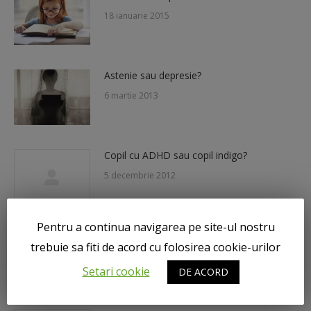
18 ianuarie 2015
Astenie sau depresie?
6 martie 2013
Copil cu ADHD sau copil indigo?
5 decembrie 2012
Pentru a continua navigarea pe site-ul nostru
Ce inseamna depresia?
trebuie sa fiti de acord cu folosirea cookie-urilor
10 iulie 2012
Setari cookie
DE ACORD