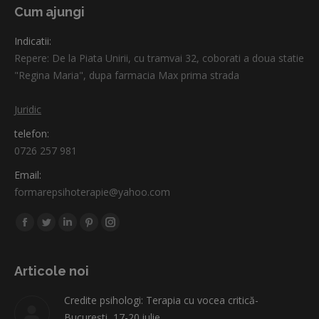
Cum ajungi
Indicatii:
Repere: De la Piata Unirii, cu tramvai 32, coborati a doua statie
"Regina Maria", dupa farmacia Max prima strada
Juridic
telefon:
0726 257 981
Email:
formarepsihoterapie@yahoo.com
Find us on:
Facebook
Twitter
Linkedin
Pinterest
Instagram
page
page
page
page
page
opens
opens
opens
opens
opens
Articole noi
in
in
in
in
in
Credite psihologi: Terapia cu vocea critică-
new
new
new
new
new
București, 17-20 iulie