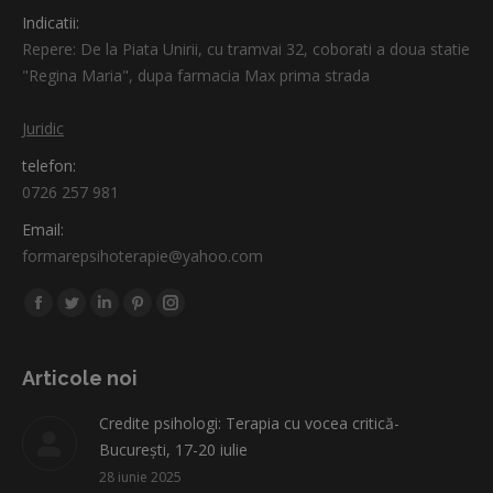
Indicatii:
Repere: De la Piata Unirii, cu tramvai 32, coborati a doua statie
"Regina Maria", dupa farmacia Max prima strada
Juridic
telefon:
0726 257 981
Email:
formarepsihoterapie@yahoo.com
Find us on:
Facebook
Twitter
Linkedin
Pinterest
Instagram
page
page
page
page
page
opens
opens
opens
opens
opens
Articole noi
in
in
in
in
in
Credite psihologi: Terapia cu vocea critică-
new
new
new
new
new
București, 17-20 iulie
window
window
window
window
window
28 iunie 2025