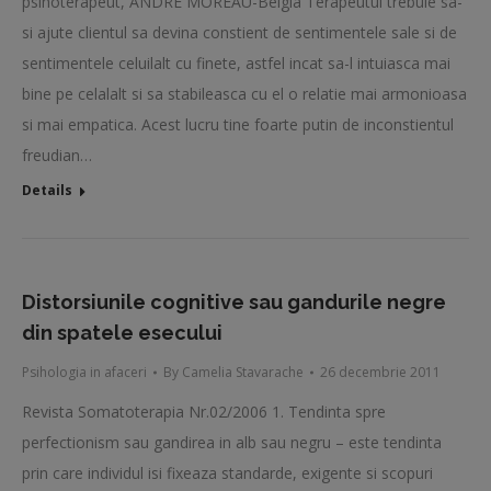
psihoterapeut, ANDRE MOREAU-Belgia Terapeutul trebuie sa-
si ajute clientul sa devina constient de sentimentele sale si de
sentimentele celuilalt cu finete, astfel incat sa-l intuiasca mai
bine pe celalalt si sa stabileasca cu el o relatie mai armonioasa
si mai empatica. Acest lucru tine foarte putin de inconstientul
freudian…
Details
Distorsiunile cognitive sau gandurile negre
din spatele esecului
Psihologia in afaceri
By
Camelia Stavarache
26 decembrie 2011
Revista Somatoterapia Nr.02/2006 1. Tendinta spre
perfectionism sau gandirea in alb sau negru – este tendinta
prin care individul isi fixeaza standarde, exigente si scopuri