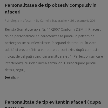
Personalitatea de tip obsesiv compulsiv in
afaceri
Psihologia in afaceri
By
Camelia Stavarache
26 decembrie 2011
Revista Somatoterapia Nr. 11/2007 Conform DSM III R, acest
tip de personalitate se caracterizeaza printr-un pattern de
perfecţionism şi inflexibilitate, începând de timpuriu în viaţa
adultă şi prezent într-o varietate de contexte, după cum este
indicat de cel puţin cinci din următoarele : 1. Perfecţionism care
interferează cu îndeplinirea sarcinilor. 1. Preocupare pentru
detalii, reguli,…
Details
Personalitate de tip evitant in afaceri ( dupa