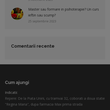
Master sau formare in psihoterapie? Un curs
ieftin sau scump?
25 septembrie 2023
Comentarii recente
Cum ajungi
Indicatii:
Repere: De la Piata Unirii, cu tramvai 32, coborati a doua statie
"Regina Maria", dupa farmacia Max prima strada