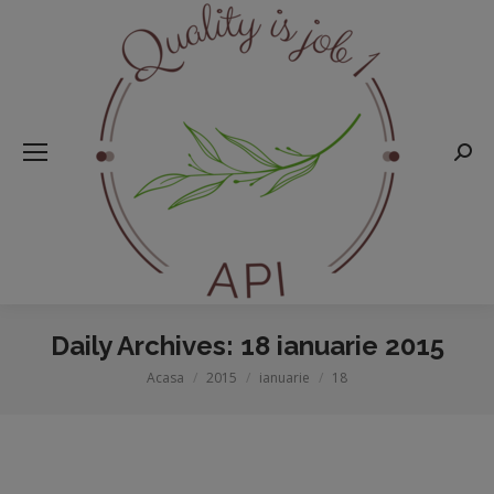
Searc
Daily Archives:
18 ianuarie 2015
Acasa
2015
ianuarie
18
You are here: