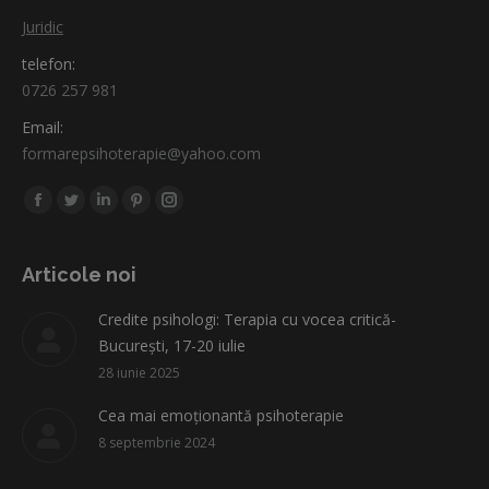
Juridic
telefon:
0726 257 981
Email:
formarepsihoterapie@yahoo.com
Find us on:
Facebook
Twitter
Linkedin
Pinterest
Instagram
page
page
page
page
page
opens
opens
opens
opens
opens
Articole noi
in
in
in
in
in
Credite psihologi: Terapia cu vocea critică-
new
new
new
new
new
București, 17-20 iulie
window
window
window
window
window
28 iunie 2025
Cea mai emoționantă psihoterapie
8 septembrie 2024