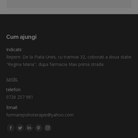
Cum ajungi
Indicatii:
Repere: De la Piata Unirii, cu tramvai 32, coborati a doua statie
"Regina Maria", dupa farmacia Max prima strada
Juridic
telefon:
0726 257 981
Email:
formarepsihoterapie@yahoo.com
Find us on:
Facebook
Twitter
Linkedin
Pinterest
Instagram