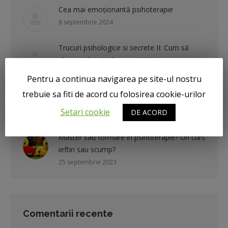
Cea mai emoționantă psihoterapie
8 septembrie 2024
Trucuri psihologice si secrete II: Cum să
răspunzi la critică cu asertivitate
5 noiembrie 2023
Pentru a continua navigarea pe site-ul nostru
Asertivitate-trucuri psihologice si secrete-
trebuie sa fiti de acord cu folosirea cookie-urilor
partea I
Setari cookie
DE ACORD
3 noiembrie 2023
Master sau formare in psihoterapie? Un curs
ieftin sau scump?
25 septembrie 2023
Comentarii recente