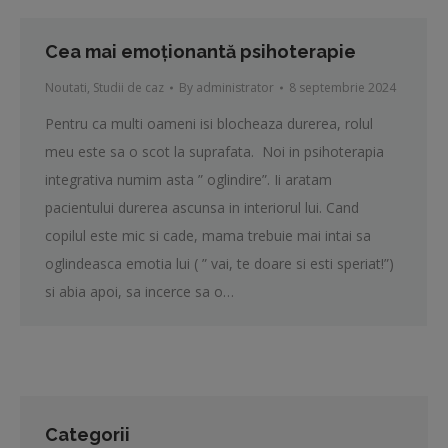
Cea mai emoționantă psihoterapie
Noutati
,
Studii de caz
By
administrator
8 septembrie 2024
Pentru ca multi oameni isi blocheaza durerea, rolul
meu este sa o scot la suprafata. Noi in psihoterapia
integrativa numim asta ” oglindire”. Ii aratam
pacientului durerea ascunsa in interiorul lui. Cand
copilul este mic si cade, mama trebuie mai intai sa
oglindeasca emotia lui ( ” vai, te doare si esti speriat!”)
si abia apoi, sa incerce sa o…
Categorii