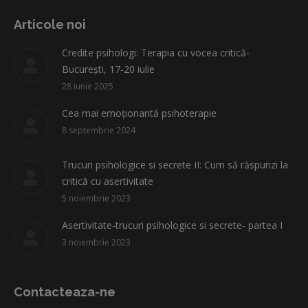
page
page
page
page
page
opens
opens
opens
opens
opens
Articole noi
in
in
in
in
in
Credite psihologi: Terapia cu vocea critică-
new
new
new
new
new
București, 17-20 iulie
window
window
window
window
window
28 iunie 2025
Cea mai emoționantă psihoterapie
8 septembrie 2024
Trucuri psihologice si secrete II: Cum să răspunzi la
critică cu asertivitate
5 noiembrie 2023
Asertivitate-trucuri psihologice si secrete- partea I
3 noiembrie 2023
Contacteaza-ne